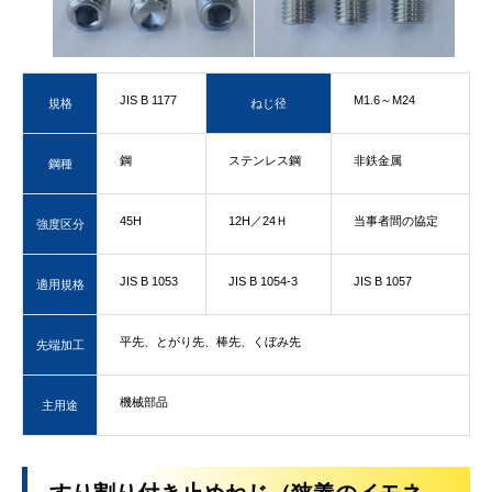
JIS B 1177
M1.6～M24
規格
ねじ径
鋼
ステンレス鋼
非鉄金属
鋼種
45H
12H／24Ｈ
当事者間の協定
強度区分
JIS B 1053
JIS B 1054-3
JIS B 1057
適用規格
平先、とがり先、棒先、くぼみ先
先端加工
機械部品
主用途