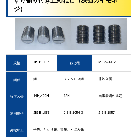
すり割り付き止めねじ（狭義のイモネ
ジ）
JIS B 1117
M1.2～M12
規格
ねじ径
鋼
ステンレス鋼
非鉄金属
鋼種
14H／22H
12H
当事者間の協定
強度区分
JIS B 1053
JIS B 1054-3
JIS B 1057
適用規格
平先、とがり先、棒先、くぼみ先
先端加工