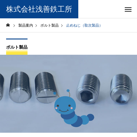
株式会社浅善鉄工所
製品案内
ボルト製品
止めねじ（取次製品）
ボルト製品