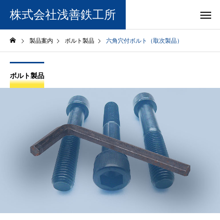
株式会社浅善鉄工所
製品案内
ボルト製品
六角穴付ボルト（取次製品）
ボルト製品