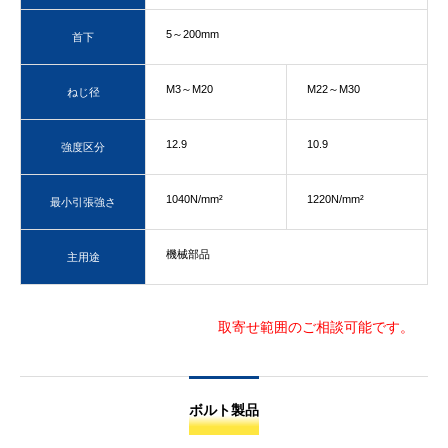
5～200mm
首下
M3～M20
M22～M30
ねじ径
12.9
10.9
強度区分
1040N/mm²
1220N/mm²
最小引張強さ
機械部品
主用途
取寄せ範囲のご相談可能です。
ボルト製品