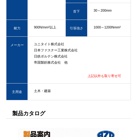
30～200mm
首下
900N/mm²以上
1000～1200Nmm²
耐力
引張強さ
ユニタイト株式会社
メーカー
日本ファスナー工業株式会社
日鉄ボルテン株式会社
帝国製鋲株式会社 他
上記以外も取り寄せ可
土木・建築
主用途
製品カタログ