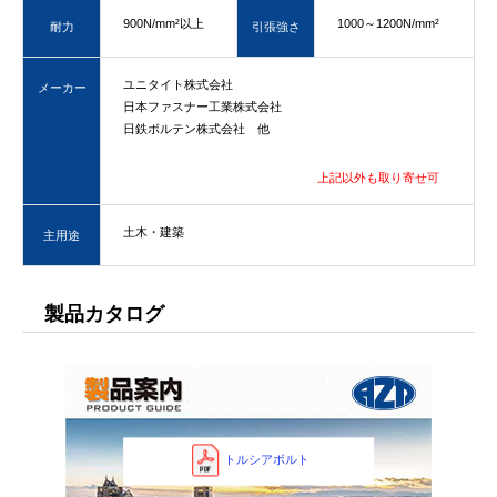
900N/mm²以上
1000～1200N/mm²
耐力
引張強さ
ユニタイト株式会社
メーカー
日本ファスナー工業株式会社
日鉄ボルテン株式会社 他
上記以外も取り寄せ可
土木・建築
主用途
製品カタログ
トルシアボルト