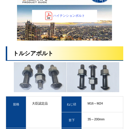
ハイテンションボルト
トルシアボルト
大臣認定品
M16～M24
規格
ねじ径
35～200mm
首下