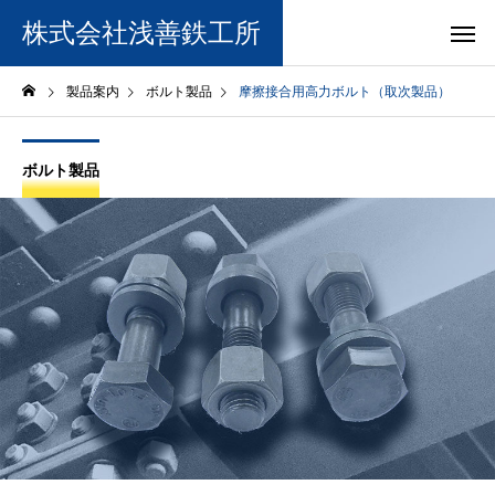
株式会社浅善鉄工所
製品案内
ボルト製品
摩擦接合用高力ボルト（取次製品）
ボルト製品