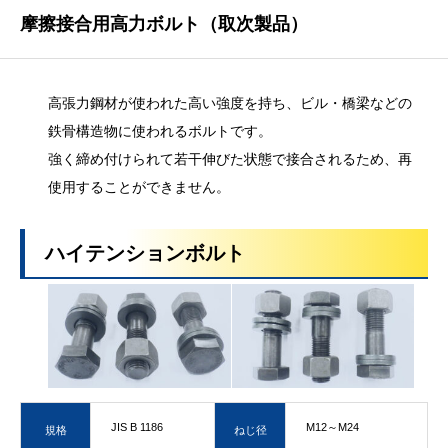
摩擦接合用高力ボルト（取次製品）
高張力鋼材が使われた高い強度を持ち、ビル・橋梁などの
鉄骨構造物に使われるボルトです。
強く締め付けられて若干伸びた状態で接合されるため、再
使用することができません。
ハイテンションボルト
JIS B 1186
M12～M24
規格
ねじ径