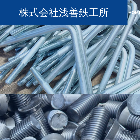
株式会社浅善鉄工所
HOM
GREETING
PHILOSO
ご挨拶 ／ 企
SERVICE
COMPANY
事業内容
企業情報
OUR FAC
工場紹介
Bolts
ボルト製造・
売