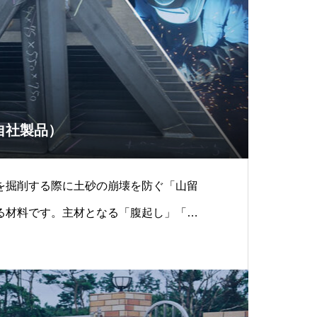
自社製品）
を掘削する際に土砂の崩壊を防ぐ「山留
る材料です。主材となる「腹起し」「切
容易にするため