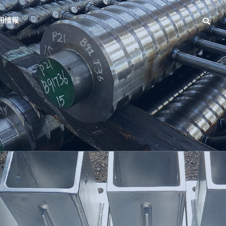
用情報
HISTORY
沿革
INQUIRY
お問い合わせ
Welded
D-Through
Products
施工（Dスルー
溶接加工品製造
工法）