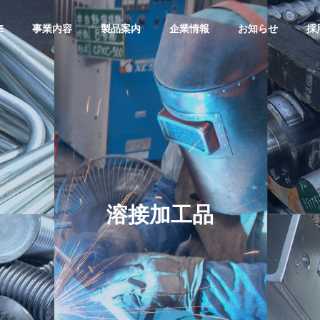
E
事業内容
製品案内
企業情報
お知らせ
採
 &
OUTLINE
PHY
会社概要
業理念
溶接加工品
TORY
ACCESS
Processing
アクセス
Processing
Screws
Shape Steel
販
ねじ加工品製
造・販売
形鋼加工品製造