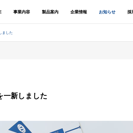
E
事業内容
製品案内
企業情報
お知らせ
採
しました
 &
OUTLINE
PHY
会社概要
業理念
を一新しました
TORY
ACCESS
Processing
アクセス
Processing
Screws
Shape Steel
販
ねじ加工品製
造・販売
形鋼加工品製造