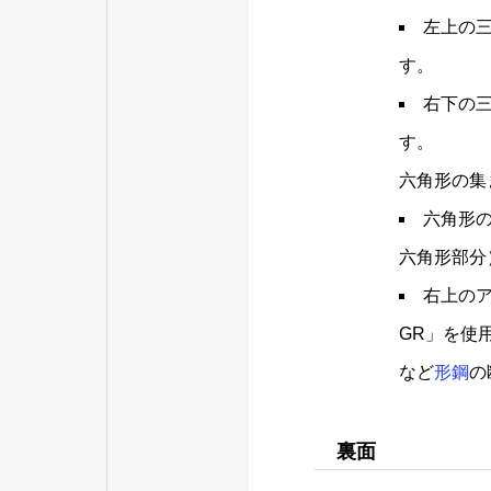
左上の
す。
右下の
す。
六角形の集
六角形
六角形部分
右上のア
GR」を使
など
形鋼
の
裏面