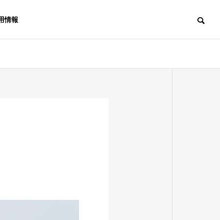
用情報
HISTORY
沿革
INQUIRY
お問い合わせ
Welded
D-Through
Products
施工（Dスルー
溶接加工品製造
工法）