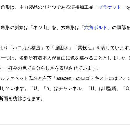
三角形は、主力製品のひとつである溶接加工品
「ブラケット」
三角形の斜線は「ネジ山」を、六角形は
「六角ボルト」
の頭部
まり「ハニカム構造」で「強固さ」「柔軟性」を表しています
の一つは、名刺所有者本人が自由に色を選べることとしました
）。好みの色で自分らしさを表現させています。
ルファベット氏名と左下「asazen」のロゴテキストにはフォ
用しています。「U」「n」はチャンネル、「H」はH型鋼、「O
断面を彷彿させます。