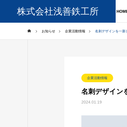
株式会社浅善鉄工所
HOM
お知らせ
企業活動情報
名刺デザインを一新
GREETING
PHILOSO
ご挨拶 ／ 企
SERVICE
COMPANY
企業活動情報
事業内容
企業情報
名刺デザイン
OUR FAC
2024.01.19
工場紹介
Bolts
ボルト製造・
売