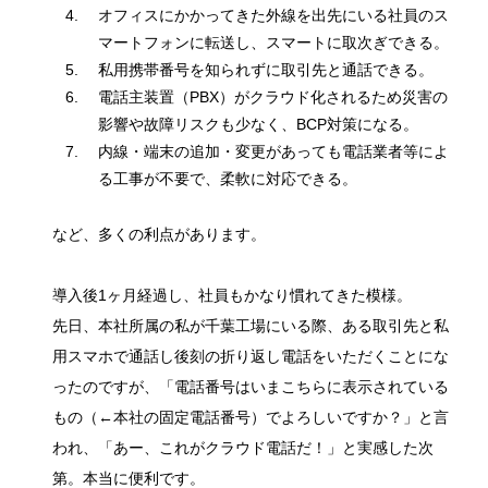
オフィスにかかってきた外線を出先にいる社員のス
マートフォンに転送し、スマートに取次ぎできる。
私用携帯番号を知られずに取引先と通話できる。
電話主装置（PBX）がクラウド化されるため災害の
影響や故障リスクも少なく、BCP対策になる。
内線・端末の追加・変更があっても電話業者等によ
る工事が不要で、柔軟に対応できる。
など、多くの利点があります。
導入後1ヶ月経過し、社員もかなり慣れてきた模様。
先日、本社所属の私が千葉工場にいる際、ある取引先と私
用スマホで通話し後刻の折り返し電話をいただくことにな
ったのですが、「電話番号はいまこちらに表示されている
もの（←本社の固定電話番号）でよろしいですか？」と言
われ、「あー、これがクラウド電話だ！」と実感した次
第。本当に便利です。